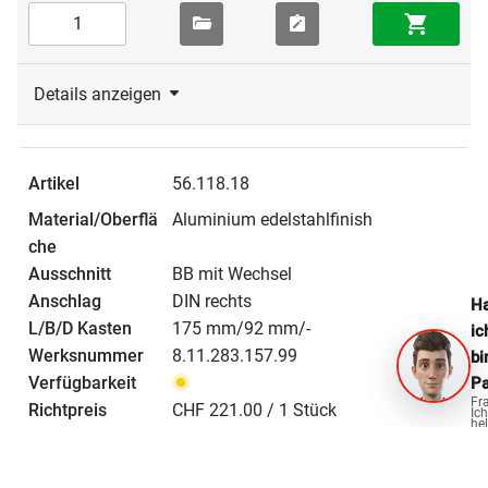
Details anzeigen
56.118.18
Aluminium edelstahlfinish
BB mit Wechsel
DIN rechts
Ha
175 mm/92 mm/-
ic
8.11.283.157.99
bi
Pa
Fr
CHF 221.00 / 1 Stück
Ich
hel
ge