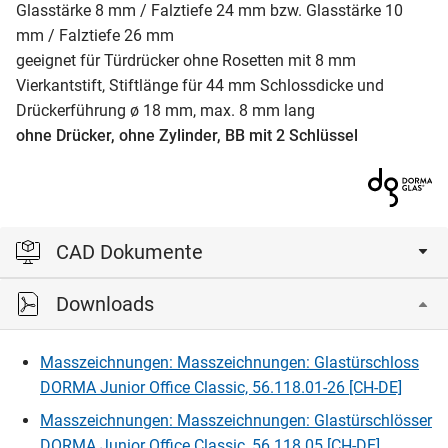
Glasstärke 8 mm / Falztiefe 24 mm bzw. Glasstärke 10
mm / Falztiefe 26 mm
geeignet für Türdrücker ohne Rosetten mit 8 mm
Vierkantstift, Stiftlänge für 44 mm Schlossdicke und
Drückerführung ø 18 mm, max. 8 mm lang
ohne Drücker, ohne Zylinder, BB mit 2 Schlüssel
CAD Dokumente
Downloads
Bitte einloggen, um die CAD‑Dateien anzeigen und
herunterladen zu können.
Masszeichnungen: Masszeichnungen: Glastürschloss
DORMA Junior Office Classic, 56.118.01-26 [CH-DE]
Einloggen
Masszeichnungen: Masszeichnungen: Glastürschlösser
DORMA Junior Office Classic, 56.118.05 [CH-DE]