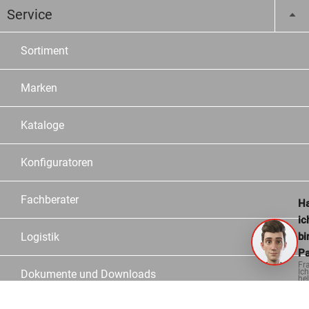
Service
Sortiment
Marken
Kataloge
Konfiguratoren
Fachberater
Ha
ic
bi
Logistik
Pa
Fr
Ich
Dokumente und Downloads
hel
ge