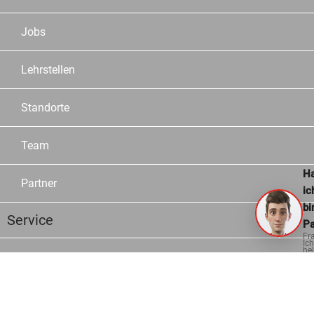
Jobs
Lehrstellen
Standorte
Team
Ha
Partner
ic
bi
Service
Pa
Fr
Ich
hel
Sortiment
ge
Marken