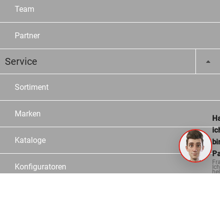
Team
Partner
Service
Sortiment
Marken
Ha
ic
Kataloge
bi
Pa
Fr
Konfiguratoren
Ich
hel
ge
Fachberater
Logistik