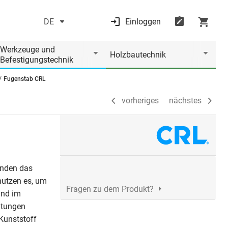
DE
Einloggen
vorheriges
nächstes
Werkzeuge und
Holzbautechnik
Befestigungstechnik
Fugenstab CRL
vorheriges
nächstes
enden das
nutzen es, um
Fragen zu dem Produkt?
und im
htungen
Kunststoff