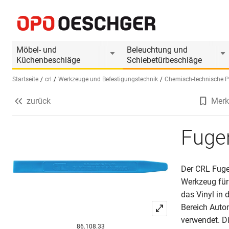
Fugenstab CRL
Produktinformationen
Passendes Zubehör
Möbel- und
Beleuchtung und
Küchenbeschläge
Schiebetürbeschläge
Startseite
crl
Werkzeuge und Befestigungstechnik
Chemisch-technische P
zurück
Merk
Sprache wählen (DE)
Fuge
Der CRL Fugen
Werkzeug für 
das Vinyl in 
Bereich Auto
verwendet. Di
86.108.33