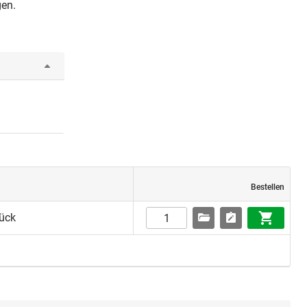
gen.
Bestellen
tück