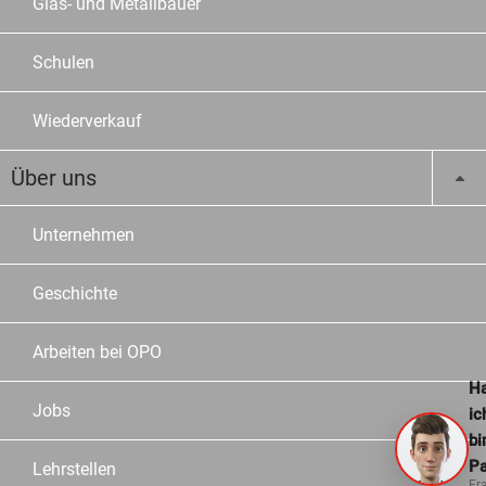
Glas- und Metallbauer
Schulen
Wiederverkauf
Über uns
Unternehmen
Geschichte
Arbeiten bei OPO
Ha
Jobs
ic
bi
Pa
Lehrstellen
Fr