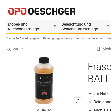
Fräserreinigungsmittel SHAPER BALLISTOL
Produktinformationen
Möbel- und
Beleuchtung und
Küchenbeschläge
Schiebetürbeschläge
Startseite
Werkzeuge und Befestigungstechnik
Chemisch-technische Produ
zurück
Merk
Sprache wählen (DE)
Fräs
BALL
zur Nutzu
Reinigungs
auch als 
21.450.32