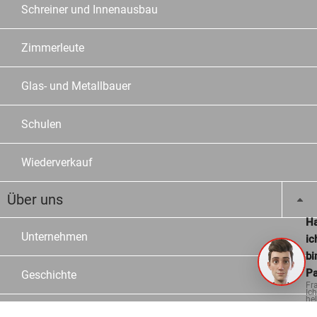
Schreiner und Innenausbau
Zimmerleute
Glas- und Metallbauer
Schulen
Wiederverkauf
Über uns
Ha
Unternehmen
ic
bi
Pa
Geschichte
Fr
Ich
hel
ge
Arbeiten bei OPO