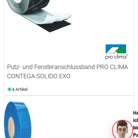
Putz- und Fensteranschlussband PRO CLIMA
CONTEGA SOLIDO EXO
4 Artikel
Ha
ic
bi
Pa