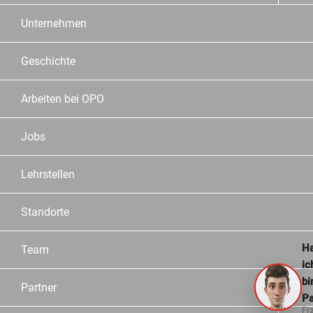
Unternehmen
Geschichte
Arbeiten bei OPO
Jobs
Lehrstellen
Standorte
Ha
Team
ic
bi
Partner
Pa
Fr