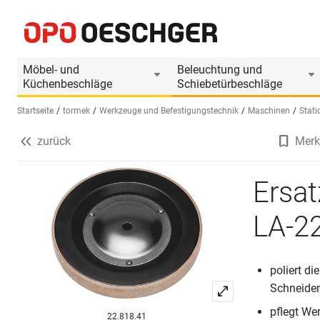
Ersatz-Lederabziehscheibe TORMEK LA-220
Produktinformationen
Passendes Zubehör
Möbel- und
Beleuchtung und
Küchenbeschläge
Schiebetürbeschläge
Startseite
tormek
Werkzeuge und Befestigungstechnik
Maschinen
Stat
zurück
Merk
Sprache wählen (DE)
Ersa
LA-2
poliert d
Schneide
pflegt We
22.818.41