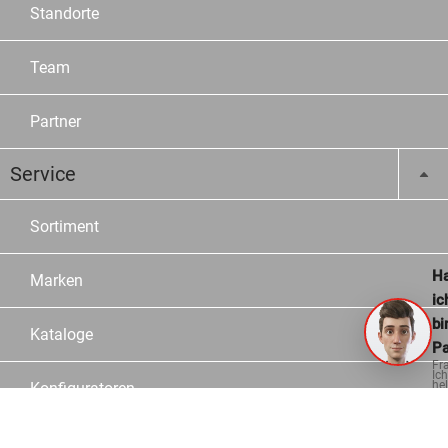
Standorte
Team
Partner
Service
Sortiment
Ha
Marken
ic
bi
Kataloge
Pa
Fr
Ich
hel
Konfiguratoren
ge
Fachberater