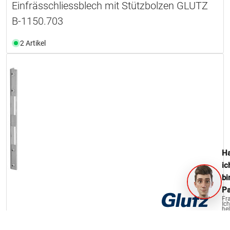
Einfrässchliessblech mit Stützbolzen GLUTZ
B-1150.703
2 Artikel
Ha
ic
bi
Pa
Fr
Ich
hel
ge
Winkelschliessblech GLUTZ B-1307.131