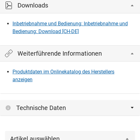
Downloads
Bitte einloggen, um die CAD‑Dateien anzeigen und
herunterladen zu können.
Inbetriebnahme und Bedienung: Inbetriebnahme und
Bedienung: Download [CH-DE]
Einloggen
Weiterführende Informationen
Produktdaten im Onlinekatalog des Herstellers
anzeigen
Technische Daten
Artikel auswählen