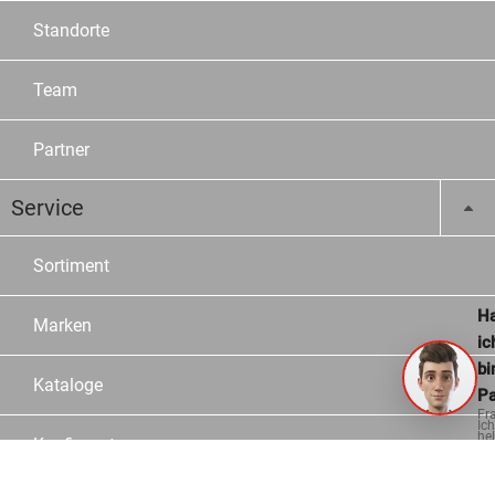
Standorte
Team
Partner
Service
Sortiment
Ha
Marken
ic
bi
Kataloge
Pa
Fr
Ich
hel
Konfiguratoren
ge