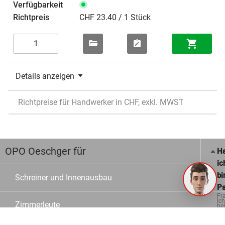
CHF 23.40 / 1 Stück
Details anzeigen
Richtpreise für Handwerker in CHF, exkl. MWST
OPO Oeschger für
Ha
ic
bi
Schreiner und Innenausbau
Pa
Fr
Ich
Zimmerleute
hel
ge