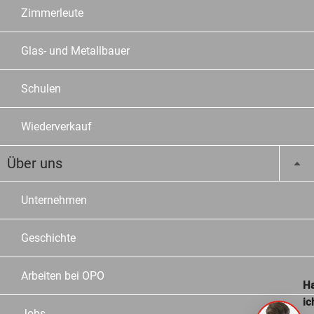
Zimmerleute
Glas- und Metallbauer
Schulen
Wiederverkauf
Über uns
Unternehmen
Geschichte
Arbeiten bei OPO
Ha
ic
Jobs