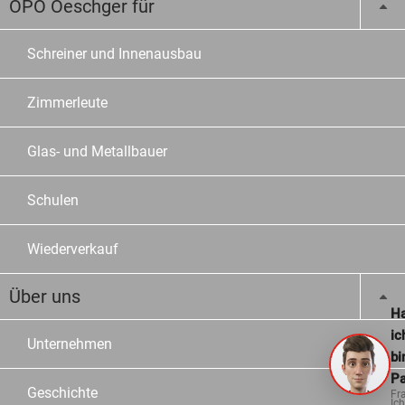
OPO Oeschger für
Schreiner und Innenausbau
Zimmerleute
Glas- und Metallbauer
Schulen
Wiederverkauf
Über uns
Ha
ic
Unternehmen
bi
Pa
Geschichte
Fr
Ich