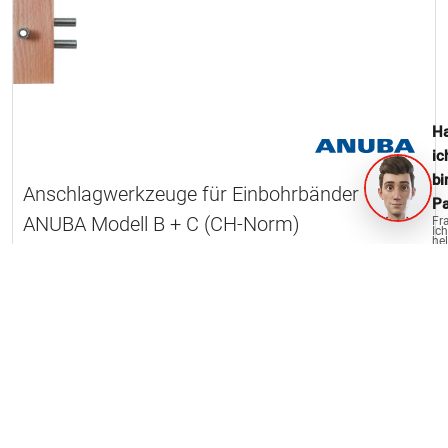
Ha
ic
bi
Anschlagwerkzeuge für Einbohrbänder
Pa
ANUBA Modell B + C (CH-Norm)
Fr
Ich
hel
ge
6 Artikel
OPO Oeschger für