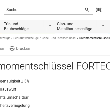
Tür- und
Glas- und
Baubeschläge
Metallbaubeschläge
rkzeuge
Schraubwerkzeuge
Gabel- und Steckschlüssel
Drehmomentschlüssel
en
Drucken
momentschlüssel FORTE
genauigkeit ± 3%
llauswurf
hts umschaltbar
rheitsverriegelung