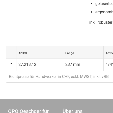
gelaserte 
ergonomis
inkl. robuster
Artikel
Länge
Antri
27.213.12
237 mm
1/4’
Richtpreise für Handwerker in CHF, exkl. MWST, inkl. vRB
OPO Oeschger für
Über uns