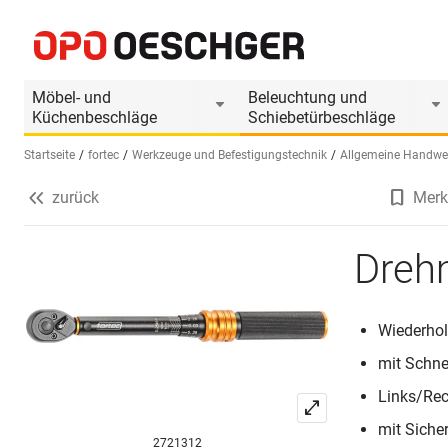
Drehmomentschlüssel FORTEC
Produktinformationen
Möbel- und
Beleuchtung und
Küchenbeschläge
Schiebetürbeschläge
Startseite
fortec
Werkzeuge und Befestigungstechnik
Allgemeine Handwe
zurück
Merk
Sprache wählen (DE)
Dreh
Wiederhol
mit Schne
Links/Rec
mit Siche
2721312