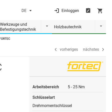
DE
Einloggen
vorheriges
nächstes
Werkzeuge und
Holzbautechnik
Befestigungstechnik
 FORTEC
vorheriges
nächstes
C
Arbeitsbereich
5
-
25 Nm
Schlüsselart
Drehmomentschlüssel