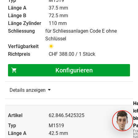
M1519
37.5 mm
72.5 mm
110 mm
für Schliessanlagen Code E ohne
Schlüssel
CHF 388.00 / 1 Stück
Konfigurieren
Details anzeigen
Ha
ic
62.846.5425325
bi
M1519
Pa
Fr
42.5 mm
Ich
hel