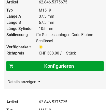
62.846.5375675
M1519
37.5 mm
67.5 mm
105 mm
für Schliessanlagen Code E ohne
Schlüssel
CHF 308.00 / 1 Stück
Konfigurieren
Details anzeigen
62.846.5375725