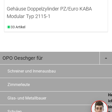
Gehäuse Doppelzylinder PZ/Euro KABA
Modular Typ 2115-1
33 Artikel
OPO Oeschger für
Schreiner und Innenausbau
Zimmerleute
Ha
Glas- und Metallbauer
ic
bi
Schulen