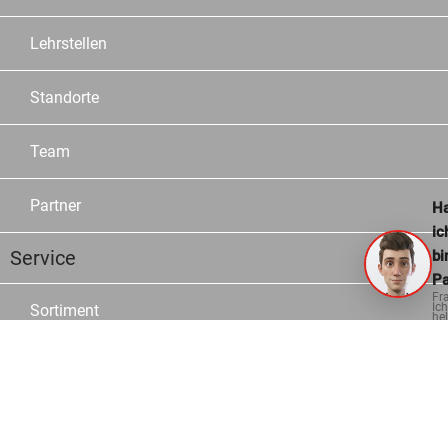
Lehrstellen
Standorte
Team
Partner
Ha
ic
Service
bi
Pa
Fr
Ich
Sortiment
hel
ge
Marken
Kataloge