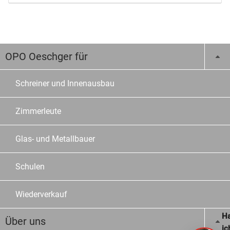
OPO Oeschger für
Schreiner und Innenausbau
Zimmerleute
Glas- und Metallbauer
Schulen
Wiederverkauf
Ha
Über uns
ic