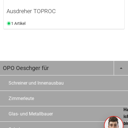
Ausdreher TOPROC
1 Artikel
OPO Oeschger für
Schreiner und Innenausbau
Zimmerleute
Ha
Glas- und Metallbauer
ic
bi