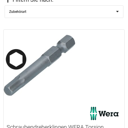
Zubehörart
Schraubendreherklingen WERA Torsion