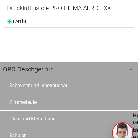
Druckluftpistole PRO CLIMA AEROFIXX
1 Artikel
OPO Oeschger für
Schreiner und Innenausbau
Zimmerleute
Ha
Glas- und Metallbauer
ic
bi
Schulen
Pa