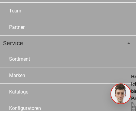
Team
Partner
Service
Sortiment
Marken
Ha
ic
bi
Kataloge
Pa
Fr
Ich
Konfiguratoren
hel
ge
Fachberater