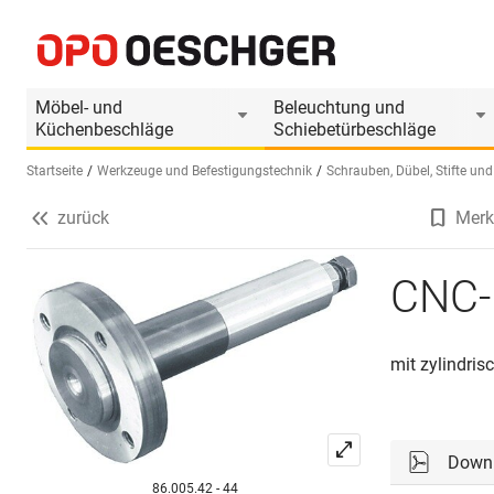
CNC-Fräsdorn LAMELLO
Produktinformationen
Produkt ist Zubehör
Möbel- und
Beleuchtung und
Küchenbeschläge
Schiebetürbeschläge
Startseite
Werkzeuge und Befestigungstechnik
Schrauben, Dübel, Stifte und
zurück
Merk
Sprache wählen (DE)
CNC-
mit zylindri
Down
86.005.42 - 44