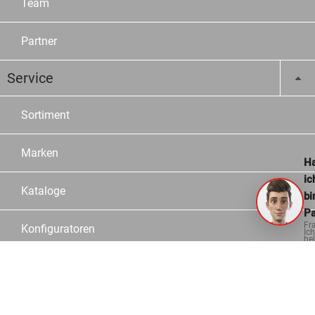
Team
Partner
Service
Sortiment
Marken
Ha
ic
Kataloge
bi
Pa
Fr
Konfiguratoren
Ich
hel
ge
Fachberater
Logistik