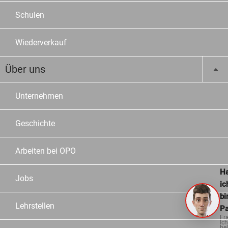
Schulen
Wiederverkauf
Über uns
Unternehmen
Geschichte
Arbeiten bei OPO
Ha
Jobs
ic
bi
Lehrstellen
Pa
Fr
Ich
hel