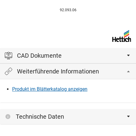
92.093.06
CAD Dokumente
Weiterführende Informationen
Bitte einloggen, um die CAD‑Dateien anzeigen und
herunterladen zu können.
Produkt im Blätterkatalog anzeigen
Einloggen
Technische Daten