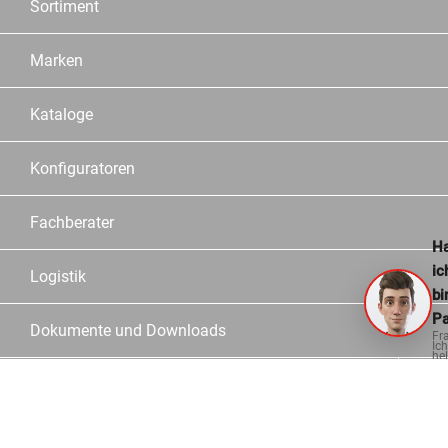
Sortiment
Marken
Kataloge
Konfiguratoren
Fachberater
Ha
ic
Logistik
bi
Pa
Dokumente und Downloads
Fr
Ich
hel
ge
Informationen
Kontakt