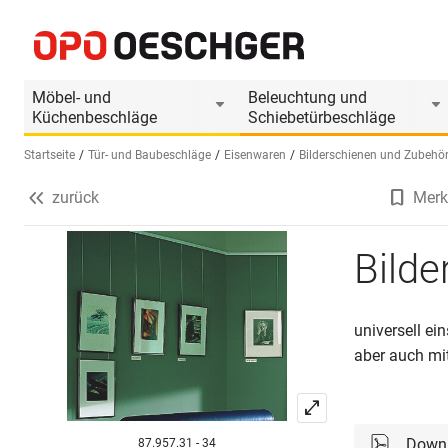
Bilderschiene Multi 1
Produktinformationen
Passendes Zubehör
Möbel- und
Beleuchtung und
Küchenbeschläge
Schiebetürbeschläge
Startseite
Tür- und Baubeschläge
Eisenwaren
Bilderschienen und Zubehö
zurück
Merk
Sprache wählen (DE)
Bilde
universell ei
aber auch mi
Down
87.957.31 - 34