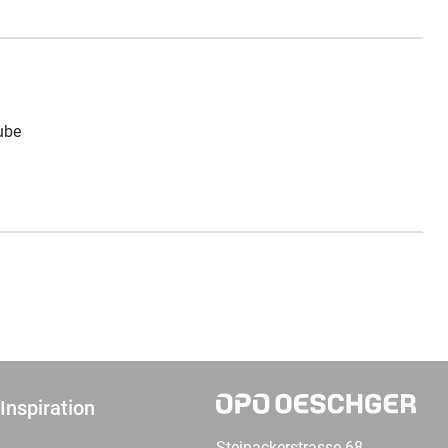
ube
Inspiration
Steinackerstrasse 68