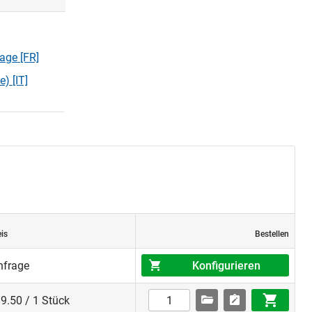
rage [FR]
) [IT]
eis
Bestellen
Konfigurieren
nfrage
9.50 / 1 Stück