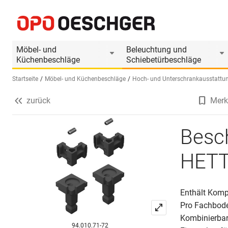
Beschlagset für Fachboden HETTICH Cadro für Fu
Produktinformationen
Produkt ist Zubehör vo
Möbel- und
Beleuchtung und
Küchenbeschläge
Schiebetürbeschläge
Startseite
Möbel- und Küchenbeschläge
Hoch- und Unterschrankausstattu
zurück
Merk
Sprache wählen (DE)
Besc
HETT
Enthält Komp
Pro Fachboden
Kombinierbar
94.010.71-72