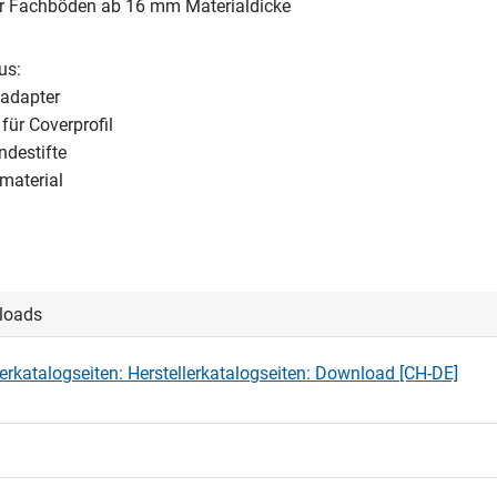
ür Fachböden ab 16 mm Materialdicke
us:
ladapter
 für Coverprofil
ndestifte
material
loads
lerkatalogseiten: Herstellerkatalogseiten: Download [CH-DE]