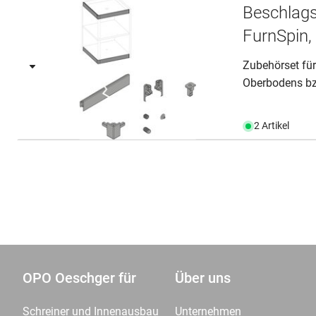
Beschlags
FurnSpin, 
Zubehörset für
Oberbodens bzw
2 Artikel
OPO Oeschger für
Über uns
Schreiner und Innenausbau
Unternehmen