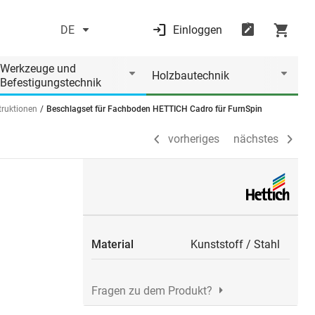
DE
Einloggen
vorheriges
nächstes
Werkzeuge und
Holzbautechnik
Befestigungstechnik
ruktionen
Beschlagset für Fachboden HETTICH Cadro für FurnSpin
vorheriges
nächstes
Material
Kunststoff
/
Stahl
Fragen zu dem Produkt?