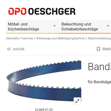
Bandsägeblätter zu HAMMER
Produktinformationen
Möbel- und
Beleuchtung und
Küchenbeschläge
Schiebetürbeschläge
Startseite
hammer
Werkzeuge und Befestigungstechnik
Maschinenbezog
zurück
Merk
Sprache wählen (DE)
Band
für Bandsä
23.869.01-25