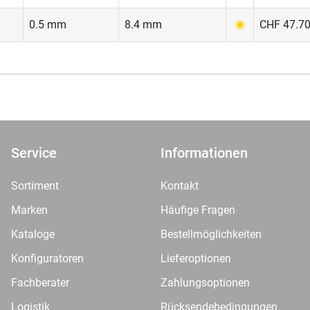
0.5 mm
8.4 mm
CHF 47.70
Service
Informationen
Sortiment
Kontakt
Marken
Häufige Fragen
Kataloge
Bestellmöglichkeiten
Konfiguratoren
Lieferoptionen
Fachberater
Zahlungsoptionen
Logistik
Rücksendebedingungen