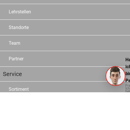
Lehrstellen
Standorte
Team
Partner
Ha
ic
Service
bi
Pa
Fr
Ich
Sortiment
hel
ge
Marken
Kataloge