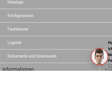
Kataloge
Konfiguratoren
Fachberater
Logistik
Ha
ic
bi
Dokumente und Downloads
Pa
Fr
Ich
Informationen
hel
ge
Kontakt
Häufige Fragen
Bestellmöglichkeiten