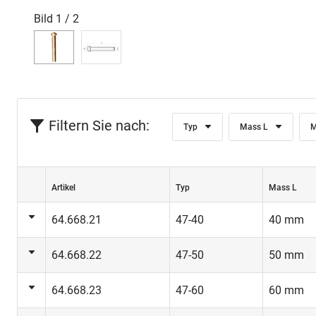
Bild
1
/
2
Filtern Sie nach:
Typ
Mass L
M
Artikel
Typ
Mass L
64.668.21
47-40
40 mm
64.668.22
47-50
50 mm
64.668.23
47-60
60 mm