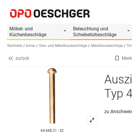
Ausziehbare Messingstifte BRINER Typ 47
Produktinformationen
Möbel- und
Beleuchtung und
Küchenbeschläge
Schiebetürbeschläge
Startseite
briner
Glas- und Metallbaubeschläge
Metallbaubeschläge
Tü
zurück
Merk
Sprache wählen (DE)
Ausz
Typ 
zu Anschweis
64.668.21 - 32