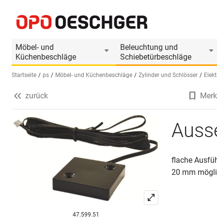
Aussenantenne PS Locks Solo
Produktinformationen
Produkt ist Zubehör
Möbel- und
Beleuchtung und
Küchenbeschläge
Schiebetürbeschläge
Startseite
ps
Möbel- und Küchenbeschläge
Zylinder und Schlösser
Elek
zurück
Merk
Sprache wählen (DE)
Auss
flache Ausfüh
20 mm mögli
47.599.51