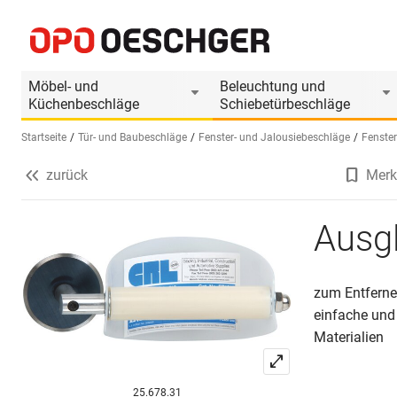
Ausglasungswerkzeug CRL
Produktinformationen
Möbel- und
Beleuchtung und
Küchenbeschläge
Schiebetürbeschläge
Startseite
Tür- und Baubeschläge
Fenster- und Jalousiebeschläge
Fenste
zurück
Merk
Sprache wählen (DE)
Ausg
zum Entferne
einfache und
Materialien
25.678.31