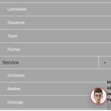
Lehrstellen
Standorte
Team
Partner
Service
Sortiment
Ha
ic
Marken
bi
Pa
Kataloge
Fr
Ich
hel