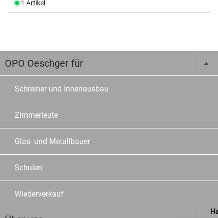
1 Artikel
OPO Oeschger für
Schreiner und Innenausbau
Zimmerleute
Glas- und Metallbauer
Schulen
Wiederverkauf
Ha