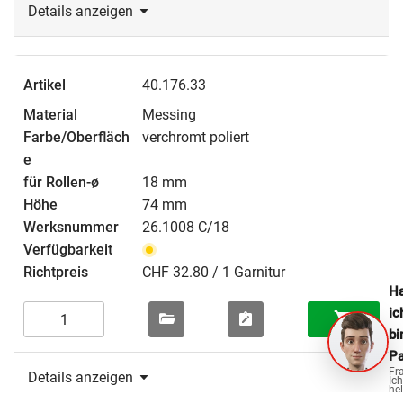
Details anzeigen
40.176.33
Messing
verchromt poliert
18 mm
74 mm
26.1008 C/18
CHF 32.80 / 1 Garnitur
Ha
ic
bi
Pa
Fr
Details anzeigen
Ich
hel
ge