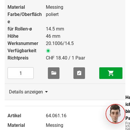
Messing
poliert
14.5 mm
46 mm
20.1006/14.5
CHF 18.40 / 1 Paar
Details anzeigen
Ha
ic
bi
64.061.16
Pa
Fr
Messing
Ich
hel