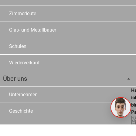
Zimmerleute
Glas- und Metallbauer
Schulen
Wiederverkauf
Über uns
Ha
Unternehmen
ic
bi
Geschichte
Pa
Fr
Ich
hel
Arbeiten bei OPO
ge