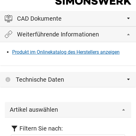
CAD Dokumente
Weiterführende Informationen
Bitte einloggen, um die CAD‑Dateien anzeigen und
herunterladen zu können.
Produkt im Onlinekatalog des Herstellers anzeigen
Einloggen
Technische Daten
Artikel auswählen
Filtern Sie nach: