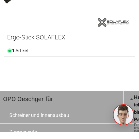
Ergo-Stick SOLAFLEX
1 Artikel
Ha
OPO Oeschger für
ic
bi
Schreiner und Innenausbau
Pa
Fr
Ich
hel
Zimmerleute
ge