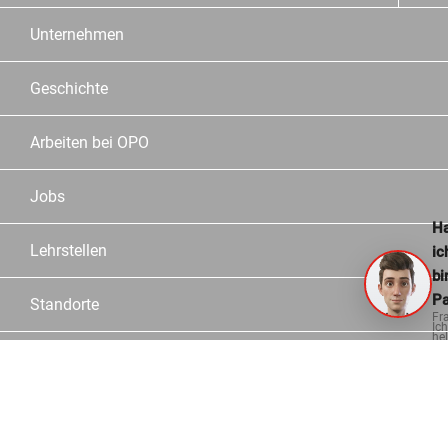
Unternehmen
Geschichte
Arbeiten bei OPO
Jobs
Ha
Lehrstellen
ic
bi
Pa
Standorte
Fr
Ich
hel
ge
Team
Partner