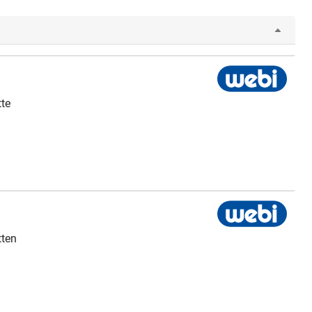
tte
tten