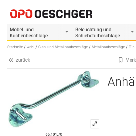
Anhängehaken WEBI 219
Produktinformationen
Produkt ist Zubehör
Möbel- und
Beleuchtung und
Küchenbeschläge
Schiebetürbeschläge
Startseite
webi
Glas- und Metallbaubeschläge
Metallbaubeschläge
Tür-
zurück
Merk
Sprache wählen (DE)
Anhä
65.101.70