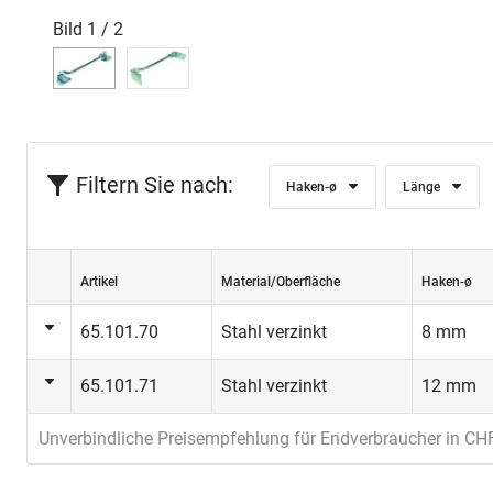
Bild
1
/
2
Filtern Sie nach:
Haken-ø
Länge
Artikel
Material/Oberfläche
Haken-ø
65.101.70
Stahl verzinkt
8 mm
65.101.71
Stahl verzinkt
12 mm
Unverbindliche Preisempfehlung für Endverbraucher in CH