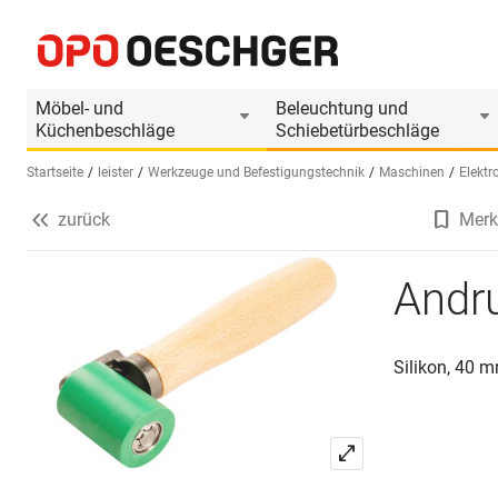
Andruckrolle LEISTER
Produktinformationen
Produkt ist Zubehör
Möbel- und
Beleuchtung und
Küchenbeschläge
Schiebetürbeschläge
Startseite
leister
Werkzeuge und Befestigungstechnik
Maschinen
Elektr
zurück
Merk
Sprache wählen (DE)
Andr
Silikon, 40 