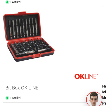
1 Artikel
Ha
Bit-Box OK-LINE
ic
bi
1 Artikel
Pa