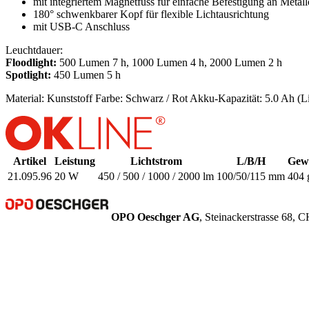
mit integriertem Magnetfuss für einfache Befestigung an Metal
180° schwenkbarer Kopf für flexible Lichtausrichtung
mit USB-C Anschluss
Leuchtdauer:
Floodlight:
500 Lumen 7 h, 1000 Lumen 4 h, 2000 Lumen 2 h
Spotlight:
450 Lumen 5 h
Material: Kunststoff
Farbe: Schwarz / Rot
Akku-Kapazität: 5.0 Ah (Li
Artikel
Leistung
Lichtstrom
L/B/H
Gew
21.095.96
20 W
450 / 500 / 1000 / 2000 lm
100/50/115 mm
404 
OPO Oeschger AG
, Steinackerstrasse 68,